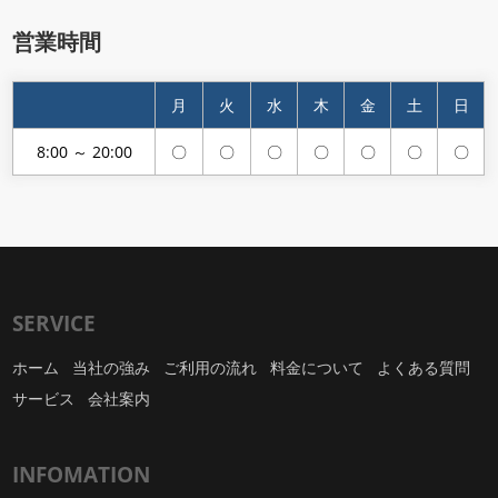
営業時間
月
火
水
木
金
土
日
8:00 ～ 20:00
〇
〇
〇
〇
〇
〇
〇
SERVICE
ホーム
当社の強み
ご利用の流れ
料金について
よくある質問
サービス
会社案内
INFOMATION