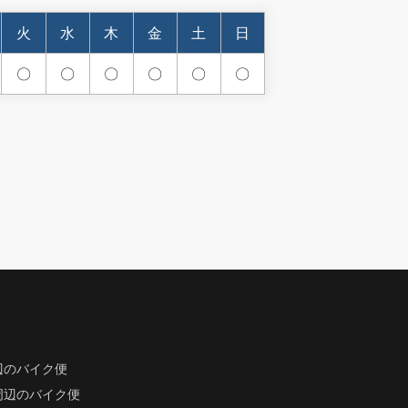
火
水
木
金
土
日
〇
〇
〇
〇
〇
〇
辺のバイク便
周辺のバイク便