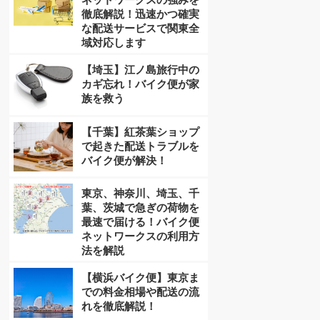
徹底解説！迅速かつ確実
な配送サービスで関東全
域対応します
【埼玉】江ノ島旅行中の
カギ忘れ！バイク便が家
族を救う
【千葉】紅茶葉ショップ
で起きた配送トラブルを
バイク便が解決！
東京、神奈川、埼玉、千
葉、茨城で急ぎの荷物を
最速で届ける！バイク便
ネットワークスの利用方
法を解説
【横浜バイク便】東京ま
での料金相場や配送の流
れを徹底解説！