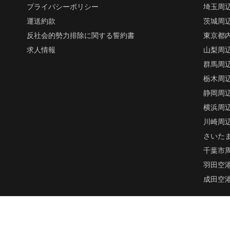
プライバシーポリシー
埼玉周
運送約款
茨城周
反社会的勢力排除に関する誓約書
東京都
求人情報
山梨周
群馬周
栃木周
静岡周
横浜周
川崎周
さいた
千葉市
羽田空
成田空
© Copyright バイク便ネットワークス All rights reserved.