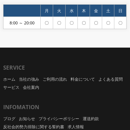
月
火
水
木
金
土
日
8:00 ～ 20:00
〇
〇
〇
〇
〇
〇
〇
SERVICE
ホーム
当社の強み
ご利用の流れ
料金について
よくある質問
サービス
会社案内
INFOMATION
ブログ
お知らせ
プライバシーポリシー
運送約款
反社会的勢力排除に関する誓約書
求人情報