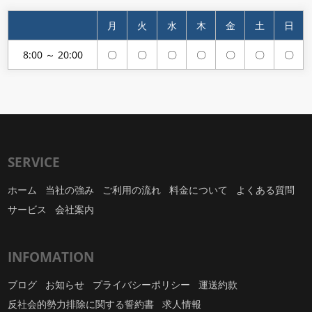
月
火
水
木
金
土
日
8:00 ～ 20:00
〇
〇
〇
〇
〇
〇
〇
SERVICE
ホーム
当社の強み
ご利用の流れ
料金について
よくある質問
サービス
会社案内
INFOMATION
ブログ
お知らせ
プライバシーポリシー
運送約款
反社会的勢力排除に関する誓約書
求人情報