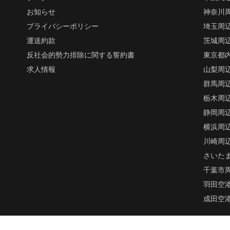
お知らせ
神奈川
プライバシーポリシー
埼玉周
運送約款
茨城周
反社会的勢力排除に関する誓約書
東京都
求人情報
山梨周
群馬周
栃木周
静岡周
横浜周
川崎周
さいた
千葉市
羽田空
成田空