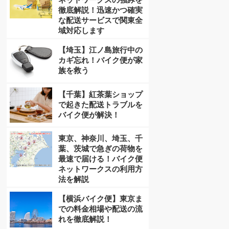
徹底解説！迅速かつ確実
な配送サービスで関東全
域対応します
【埼玉】江ノ島旅行中の
カギ忘れ！バイク便が家
族を救う
【千葉】紅茶葉ショップ
で起きた配送トラブルを
バイク便が解決！
東京、神奈川、埼玉、千
葉、茨城で急ぎの荷物を
最速で届ける！バイク便
ネットワークスの利用方
法を解説
【横浜バイク便】東京ま
での料金相場や配送の流
れを徹底解説！