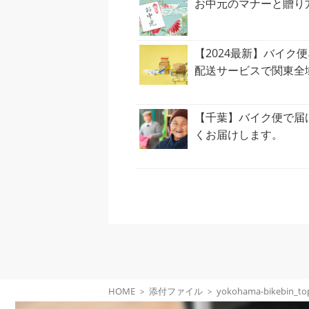
お中元のマナーと贈り
【2024最新】バイ
配送サービスで関東全
【千葉】バイク便で届
くお届けします。
HOME
添付ファイル
yokohama-bikebin_to