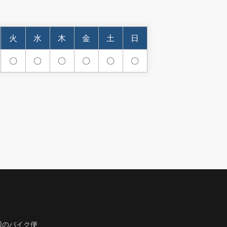
火
水
木
金
土
日
〇
〇
〇
〇
〇
〇
辺のバイク便