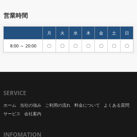
営業時間
月
火
水
木
金
土
日
8:00 ～ 20:00
〇
〇
〇
〇
〇
〇
〇
SERVICE
ホーム
当社の強み
ご利用の流れ
料金について
よくある質問
サービス
会社案内
INFOMATION