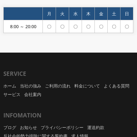
月
火
水
木
金
土
日
8:00 ～ 20:00
〇
〇
〇
〇
〇
〇
〇
SERVICE
ホーム
当社の強み
ご利用の流れ
料金について
よくある質問
サービス
会社案内
INFOMATION
ブログ
お知らせ
プライバシーポリシー
運送約款
反社会的勢力排除に関する誓約書
求人情報