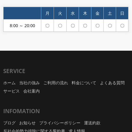
月
火
水
木
金
土
日
8:00 ～ 20:00
〇
〇
〇
〇
〇
〇
〇
SERVICE
ホーム
当社の強み
ご利用の流れ
料金について
よくある質問
サービス
会社案内
INFOMATION
ブログ
お知らせ
プライバシーポリシー
運送約款
反社会的勢力排除に関する誓約書
求人情報