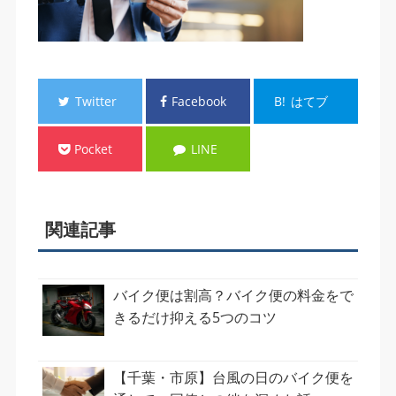
Twitter
Facebook
B!
はてブ
Pocket
LINE
関連記事
バイク便は割高？バイク便の料金をで
きるだけ抑える5つのコツ
【千葉・市原】台風の日のバイク便を